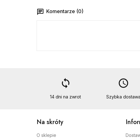
Komentarze (0)
loop
access_time
14 dni na zwrot
Szybka dostaw
Na skróty
Info
O sklepie
Dosta