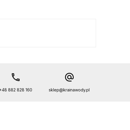
call
alternate_email
+48 882 828 160
sklep@krainawody.pl