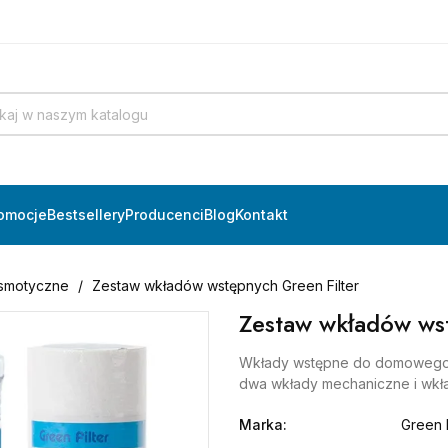
omocje
Bestsellery
Producenci
Blog
Kontakt
smotyczne
Zestaw wkładów wstępnych Green Filter
Zestaw wkładów wst
Wkłady wstępne do domowego 
dwa wkłady mechaniczne i wkła
Marka:
Green F