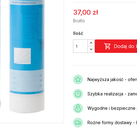
37,00 zł
Brutto
Ilość

Dodaj do 
Najwyższa jakość - ofe
Szybka realizacja - zam
Wygodne i bezpieczne p
Rożne formy dostawy - I