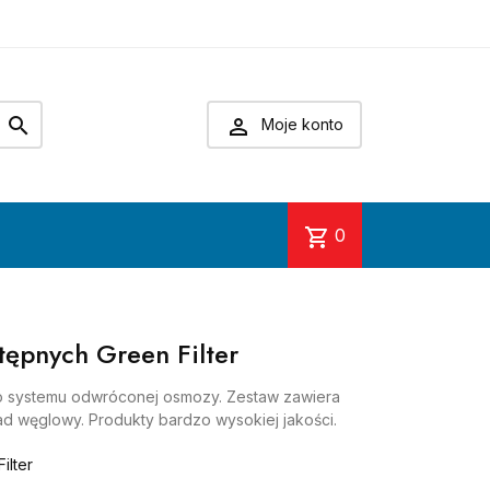


Moje konto
shopping_cart
0
ępnych Green Filter
systemu odwróconej osmozy. Zestaw zawiera
d węglowy. Produkty bardzo wysokiej jakości.
ilter