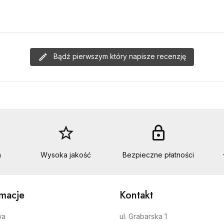
Bądź pierwszym który napisze recenzję
star_border
lock
a
Wysoka jakość
Bezpieczne płatności
rmacje
Kontakt
wa
ul. Grabarska 1