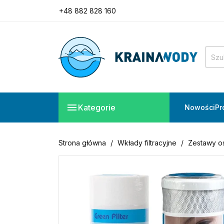
Potrzebujesz pomocy?
Zadzwoń do nas!
+48 882 828 160
Potrzebujesz pomocy?
Zadzwoń do nas!

Kategorie
Nowości
Pr
+48 882 828 160
Strona główna
Wkłady filtracyjne
Zestawy o