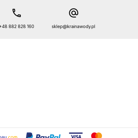
call
alternate_email
+48 882 828 160
sklep@krainawody.pl