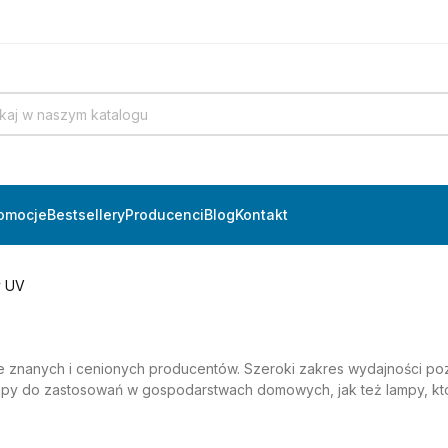
omocje
Bestsellery
Producenci
Blog
Kontakt
 UV
e znanych i cenionych producentów. Szeroki zakres wydajności poz
mpy do zastosowań w gospodarstwach domowych, jak też lampy, któ