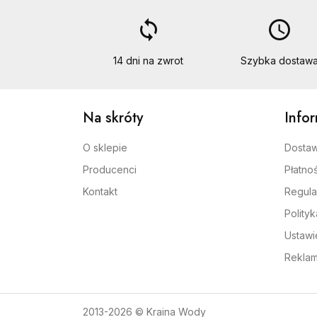
loop
access_time
14 dni na zwrot
Szybka dostaw
Na skróty
Info
O sklepie
Dosta
Producenci
Płatnoś
Kontakt
Regula
Polity
Ustawi
Reklam
2013-2026 © Kraina Wody