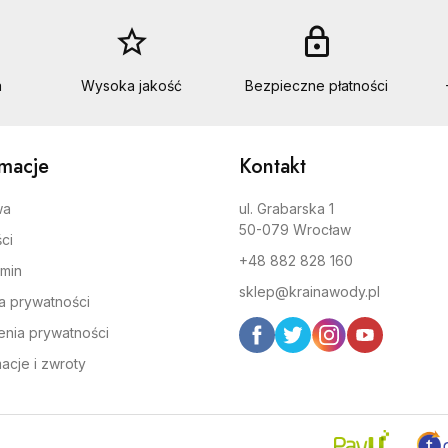
star_border
lock
a
Wysoka jakość
Bezpieczne płatności
rmacje
Kontakt
wa
ul. Grabarska 1
50-079 Wrocław
ci
+48 882 828 160
min
sklep@krainawody.pl
ka prywatności
enia prywatności
acje i zwroty