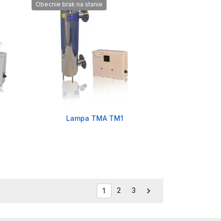
Obecnie brak na stanie
Lampa TMA TM1
2
3

1