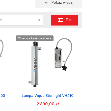
expand_more
Pokaż więcej

tune
Filtr
e
Obecnie brak na stanie
200
Lampa Viqua Sterilight VH410
2 890,00 zł