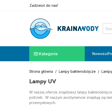
+48 882 828 160
Potrzebujesz pomocy?
Zadzwoń do nas!
+48 882 828 160

Kategorie
Nowości
Pr
Strona główna
Lampy bakteriobójcze
Lampy
Lampy UV
W naszej ofercie znajdziesz lampy bakteriobójcz
potrzeb. W naszym asortymencie znajdują się la
przemysłowych.