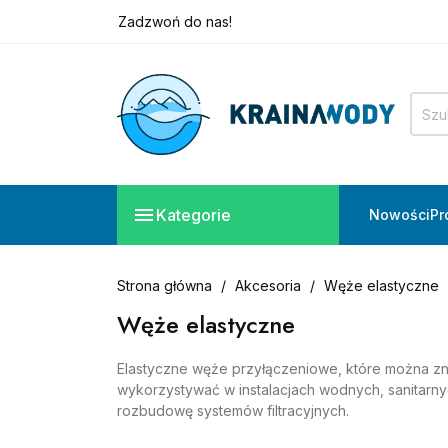
Zadzwoń do nas!
+48 882 828 160
Potrzebujesz pomocy?
Zadzwoń do nas!
+48 882 828 160

Kategorie
Nowości
Pr
Strona główna
Akcesoria
Węże elastyczne
Węże elastyczne
Elastyczne węże przyłączeniowe, które można zn
wykorzystywać w instalacjach wodnych, sanitarnyc
rozbudowę systemów filtracyjnych.