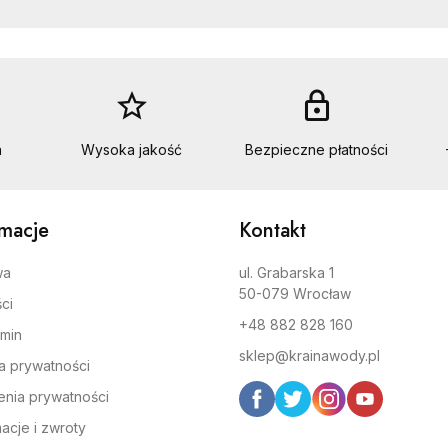
star_border
lock
a
Wysoka jakość
Bezpieczne płatności
rmacje
Kontakt
wa
ul. Grabarska 1
50-079 Wrocław
ci
+48 882 828 160
min
sklep@krainawody.pl
ka prywatności
enia prywatności
acje i zwroty