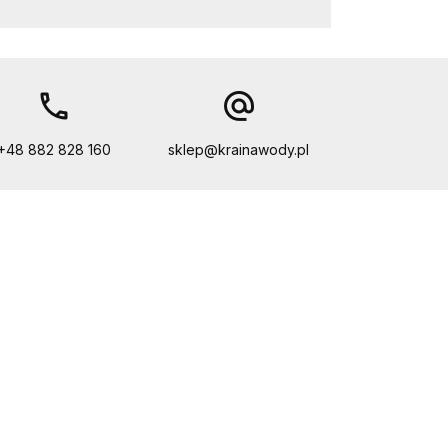
call
alternate_email
+48 882 828 160
sklep@krainawody.pl