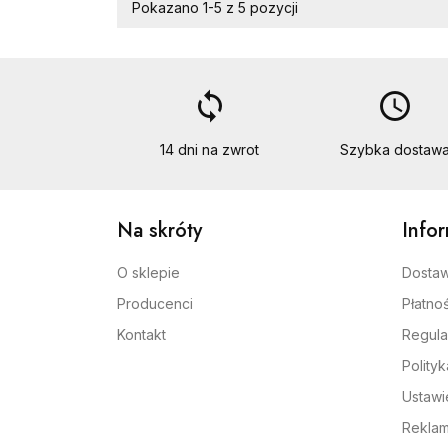
Pokazano 1-5 z 5 pozycji
loop
access_time
14 dni na zwrot
Szybka dostaw
Na skróty
Info
O sklepie
Dosta
Producenci
Płatnoś
Kontakt
Regula
Polity
Ustawi
Reklam