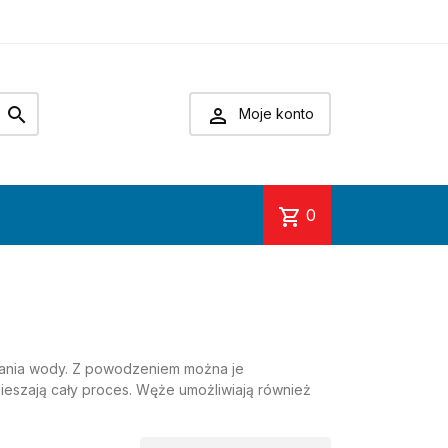


Moje konto
shopping_cart
0
niania wody. Z powodzeniem można je
pieszają cały proces. Węże umożliwiają również