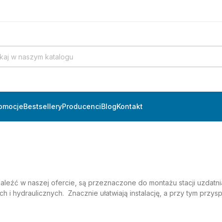
omocje
Bestsellery
Producenci
Blog
Kontakt
aleźć w naszej ofercie, są przeznaczone do montażu stacji uzdat
h i hydraulicznych. Znacznie ułatwiają instalację, a przy tym przys