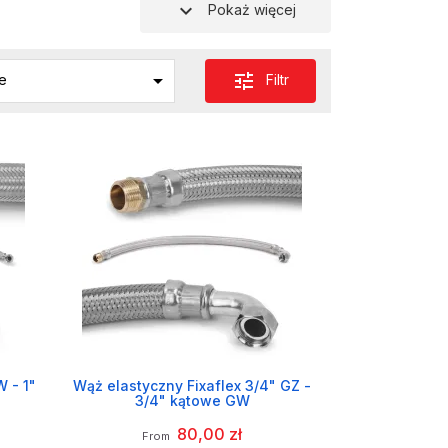
expand_more
Pokaż więcej

tune
Filtr
e
W - 1"
Wąż elastyczny Fixaflex 3/4" GZ -
3/4" kątowe GW
80,00 zł
From