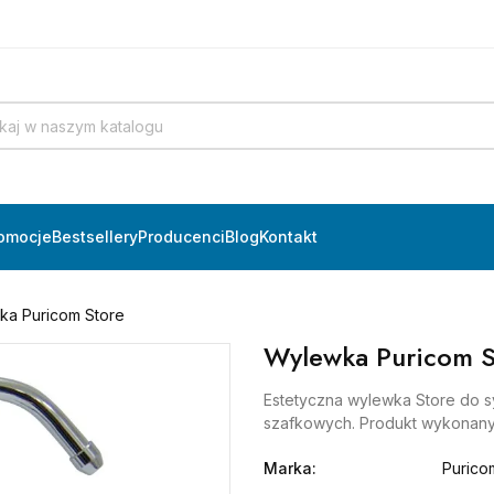
omocje
Bestsellery
Producenci
Blog
Kontakt
ka Puricom Store
Wylewka Puricom S
Estetyczna wylewka Store do s
szafkowych. Produkt wykonany 
Marka:
Purico