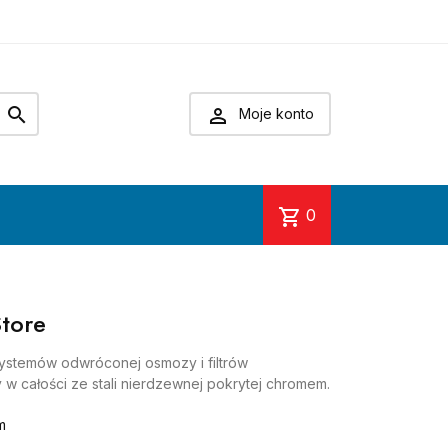


Moje konto
shopping_cart
0
tore
ystemów odwróconej osmozy i filtrów
w całości ze stali nierdzewnej pokrytej chromem.
m