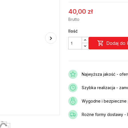
40,00 zł
Brutto
Ilość

Dodaj do 
Najwyższa jakość - ofe
Szybka realizacja - zam
Wygodne i bezpieczne p
Rożne formy dostawy - I