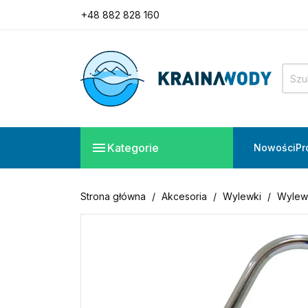
+48 882 828 160
Potrzebujesz pomocy?
Zadzwoń do nas!
+48 882 828 160

Kategorie
Nowości
Pr
Strona główna
Akcesoria
Wylewki
Wylew