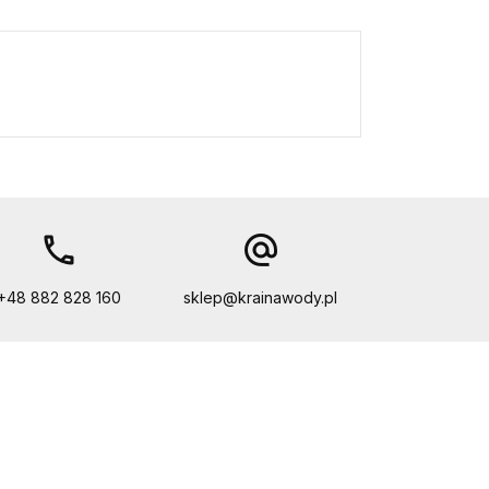
call
alternate_email
+48 882 828 160
sklep@krainawody.pl