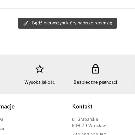
Bądź pierwszym który napisze recenzję
star_border
lock
a
Wysoka jakość
Bezpieczne płatności
rmacje
Kontakt
wa
ul. Grabarska 1
50-079 Wrocław
ci
+48 882 828 160