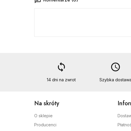
loop
access_time
14 dni na zwrot
Szybka dostaw
Na skróty
Info
O sklepie
Dosta
Producenci
Płatnoś