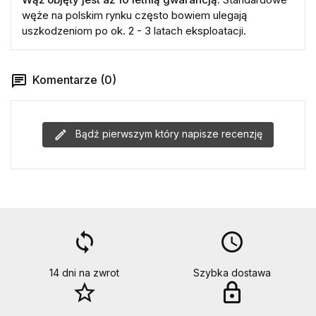
węże na polskim rynku często bowiem ulegają
uszkodzeniom po ok. 2 - 3 latach eksploatacji.
Komentarze (0)
Bądź pierwszym który napisze recenzję
loop
access_time
14 dni na zwrot
Szybka dostawa
star_border
lock