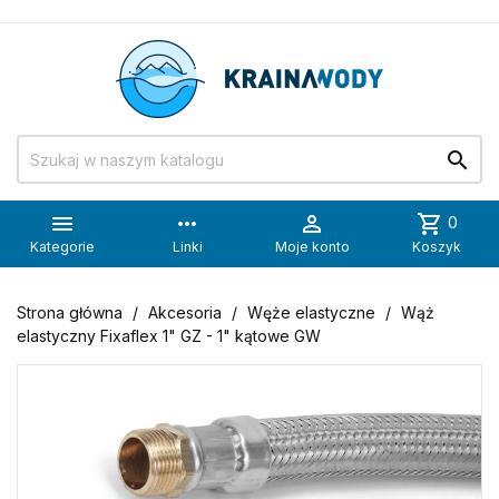


more_horiz

shopping_cart
0
Kategorie
Linki
Moje konto
Koszyk
Strona główna
Akcesoria
Węże elastyczne
Wąż
elastyczny Fixaflex 1" GZ - 1" kątowe GW