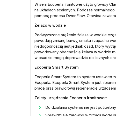
W serii Ecoperla Ironitower użyto głowicy 
na układach scalonych. Podczas normalnego t
pomocą procesu DwonFlow. Głowica zawiera
Żelazo w wodzie
Podwyższone stężenie żelaza w wodzie często
powodują zmianę barwy, smaku i zapachu wody
niedogodnością jest jednak osad, który wytrą
powodowany obecnością żelaza w wodzie moż
w osadzie mogą doprowadzić do licznych ch
Ecoperla Smart System
Ecoperla Smart System
to system ustawień z
Ecoperla. Ecoperla Smart System
jest zbiore
pracę oraz prawidłową regenerację urządzeni
Zalety urządzenia Ecoperla Ironitower:
Do działania systemu nie jest potrzeb
Sprawdzi się zarówno w filtracji wody p