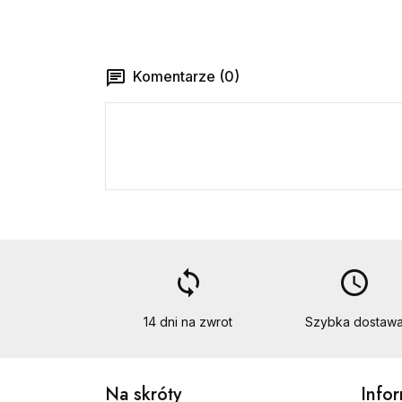
Komentarze (0)
loop
access_time
14 dni na zwrot
Szybka dostaw
Na skróty
Info