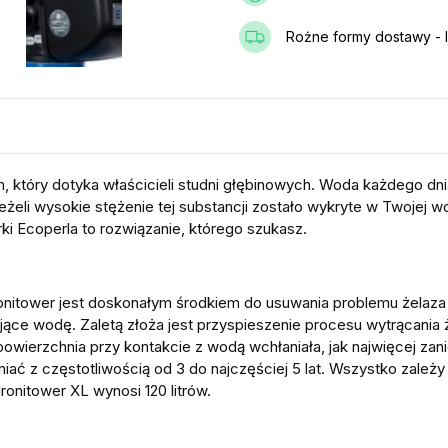
Rożne formy dostawy - I
 który dotyka właścicieli studni głębinowych. Woda każdego dnia
Jeżeli wysokie stężenie tej substancji zostało wykryte w Twojej wo
rki Ecoperla to rozwiązanie, którego szukasz.
nitower jest doskonałym środkiem do usuwania problemu żelaza
zające wodę. Zaletą złoża jest przyspieszenie procesu wytrącani
powierzchnia przy kontakcie z wodą wchłaniała, jak najwięcej zan
niać z częstotliwością od 3 do najczęściej 5 lat. Wszystko zależy o
ronitower XL wynosi 120 litrów.