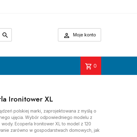


Moje konto
shopping_cart
0
la Ironitower XL
ządzeń polskiej marki, zaprojektowana z myślą o
snego ujęcia. Wybór odpowiedniego modelu z
ci wody. Ecoperla Ironitower XL to model z 120
osowanie zarówno w gospodarstwach domowych, jak