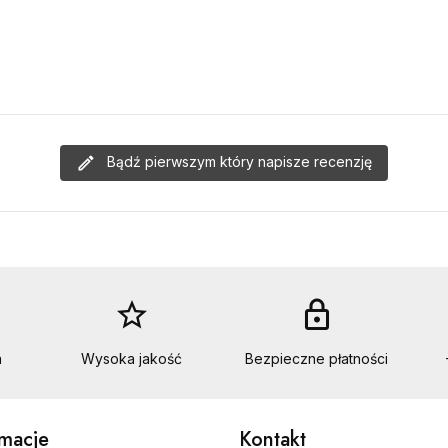
Bądź pierwszym który napisze recenzję
star_border
lock
a
Wysoka jakość
Bezpieczne płatności
rmacje
Kontakt