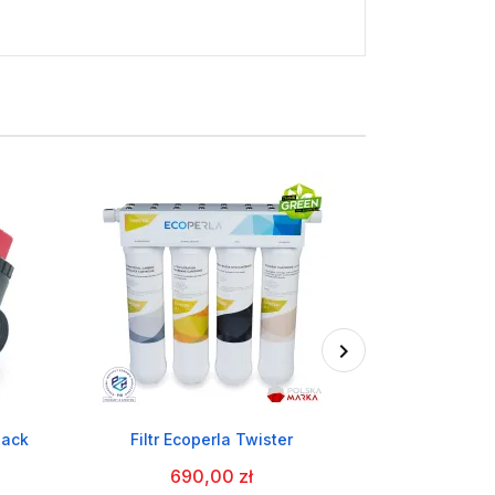
lack
Filtr Ecoperla Twister
Odwrócona osm
690,00 zł
1 