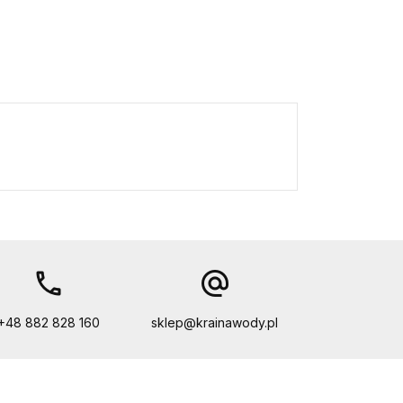
call
alternate_email
+48 882 828 160
sklep@krainawody.pl