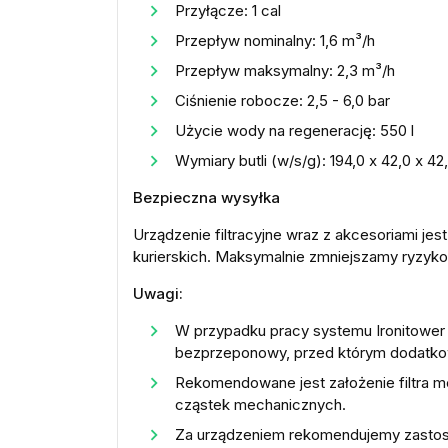
Przyłącze: 1 cal
Przepływ nominalny: 1,6 m³/h
Przepływ maksymalny: 2,3 m³/h
Ciśnienie robocze: 2,5 - 6,0 bar
Użycie wody na regenerację: 550 l
Wymiary butli (w/s/g): 194,0 x 42,0 x 42
Bezpieczna wysyłka
Urządzenie filtracyjne wraz z akcesoriami je
kurierskich. Maksymalnie zmniejszamy ryzyko
Uwagi:
W przypadku pracy systemu Ironitower
bezprzeponowy, przed którym dodatkowo
Rekomendowane jest założenie filtra me
cząstek mechanicznych.
Za urządzeniem rekomendujemy zastosowa