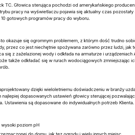
Clack TC. Głowica sterująca pochodzi od amerykańskiego produce
rybu pracy na wyświetlaczu pojawia się aktualny czas pozostały
 10 gotowych programów pracy do wyboru.
 okazuje się ogromnym problemem, z którym dość trudno sobie p
, przez co jest niechętnie spożywana zarówno przez ludzi, jak t
ca się z zażelazionej wody i odkłada na armaturze i urządzeniach
e także odkładać się w rurach wodociągowych zmniejszając ich
orób.
aprojektowany dzięki wieloletniemu doświadczeniu w branży uzdat
m najlepiej dopasowanych ustawień głowicy sterującej pozwalając
a. Ustawienia są dopasowane do indywidualnych potrzeb Klienta.
ny wysoki poziom pH
rzeznaczonej do domu, jak tez ogrodu i wielu innych miejsc