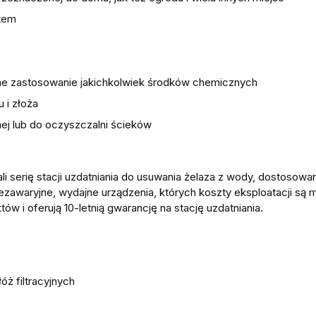
stem
zebne zastosowanie jakichkolwiek środków chemicznych
u i złoża
ej lub do oczyszczalni ścieków
li serię stacji uzdatniania do usuwania żelaza z wody, dostosow
ezawaryjne, wydajne urządzenia, których koszty eksploatacji są m
ów i oferują 10-letnią gwarancję na stację uzdatniania.
ż filtracyjnych