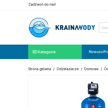
+48 882 828 160
Potrzebujesz pomocy?
Zadzwoń do nas!
+48 882 828 160

Kategorie
Nowości
Pr
Strona główna
Odżelaziacze
Domowe
Od