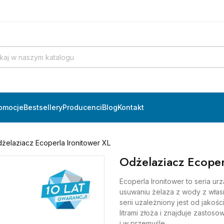
omocje
Bestsellery
Producenci
Blog
Kontakt
żelaziacz Ecoperla Ironitower XL
Odżelaziacz Ecoper
Ecoperla Ironitower to seria ur
usuwaniu żelaza z wody z wła
serii uzależniony jest od jakoś
litrami złoża i znajduje zast
i w przemyśle.