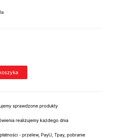
la
koszyka
rujemy sprawdzone produkty
ówienia realizujemy każdego dnia
łatności - przelew, PayU, Tpay, pobranie