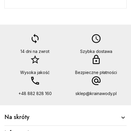
loop
access_time
14 dni na zwrot
Szybka dostawa
star_border
lock
Wysoka jakość
Bezpieczne płatności
call
alternate_email
+48 882 828 160
sklep@krainawody.pl
Na skróty
