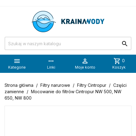


more_horiz

shopping_cart
0
Kategorie
Linki
Moje konto
Koszyk
Strona główna
Filtry narurowe
Filtry Cintropur
Części
zamienne
Mocowanie do filtrów Cintropur NW 500, NW
650, NW 800