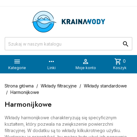


more_horiz

shopping_cart
0
Kategorie
Linki
Moje konto
Koszyk
Strona główna
Wkłady filtracyjne
Wkłady standardowe
Harmonijkowe
Harmonijkowe
Wkłady harmonijkowe charakteryzują się specyficznym
kształtem, który pozwala na zwiększenie powierzchni
filtracyjnej. W dodatku są to wkłady kilkukrotnego użytku.
Wystarczy je przepłukać, by można było użyć ich ponownie.