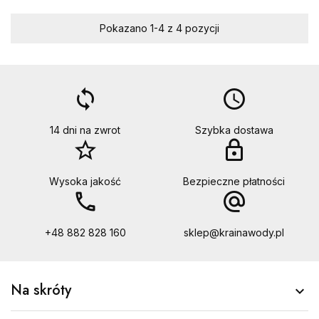
Pokazano 1-4 z 4 pozycji
loop
access_time
14 dni na zwrot
Szybka dostawa
star_border
lock
Wysoka jakość
Bezpieczne płatności
call
alternate_email
+48 882 828 160
sklep@krainawody.pl
Na skróty
