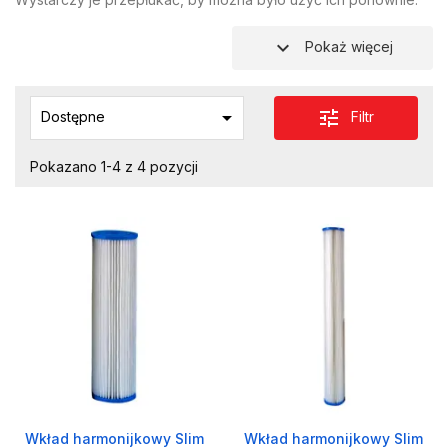
expand_more
Pokaż więcej

tune
Filtr
Dostępne
Pokazano 1-4 z 4 pozycji
Wkład harmonijkowy Slim
Wkład harmonijkowy Slim