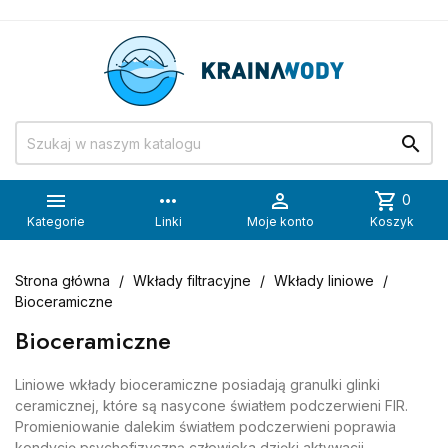


more_horiz

shopping_cart
0
Kategorie
Linki
Moje konto
Koszyk
Strona główna
Wkłady filtracyjne
Wkłady liniowe
Bioceramiczne
Bioceramiczne
Liniowe wkłady bioceramiczne posiadają granulki glinki
ceramicznej, które są nasycone światłem podczerwieni FIR.
Promieniowanie dalekim światłem podczerwieni poprawia
kondycję psychofizyczną człowieka dzięki aktywacji