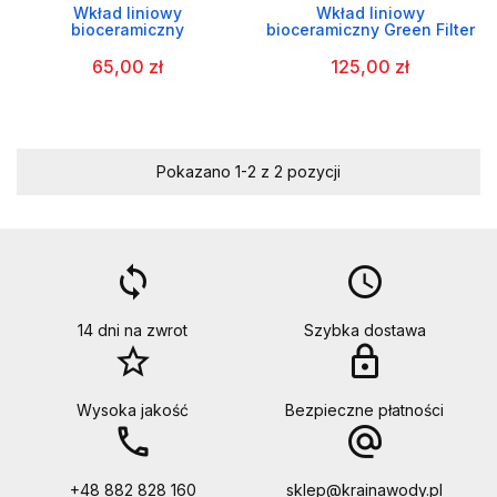
Wkład liniowy
Wkład liniowy
bioceramiczny
bioceramiczny Green Filter
65,00 zł
125,00 zł
Pokazano 1-2 z 2 pozycji
loop
access_time
14 dni na zwrot
Szybka dostawa
star_border
lock
Wysoka jakość
Bezpieczne płatności
call
alternate_email
+48 882 828 160
sklep@krainawody.pl