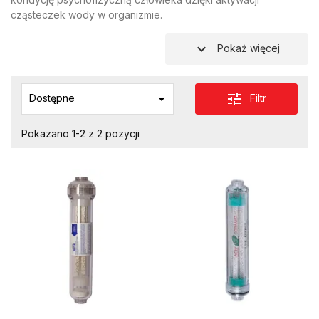
cząsteczek wody w organizmie.
expand_more
Pokaż więcej

tune
Filtr
Dostępne
Pokazano 1-2 z 2 pozycji