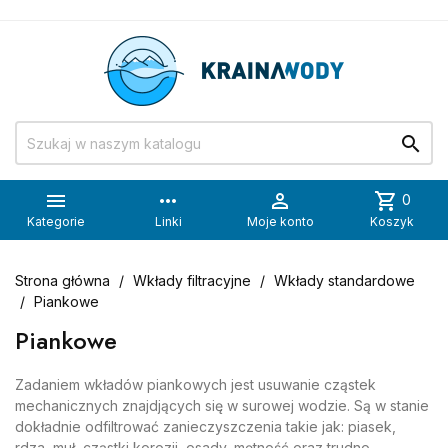


more_horiz

shopping_cart
0
Kategorie
Linki
Moje konto
Koszyk
Strona główna
Wkłady filtracyjne
Wkłady standardowe
Piankowe
Piankowe
Zadaniem wkładów piankowych jest usuwanie cząstek
mechanicznych znajdjących się w surowej wodzie. Są w stanie
dokładnie odfiltrować zanieczyszczenia takie jak: piasek,
rdza, muł, cząstki korozji, osady, mętność oraz trudno