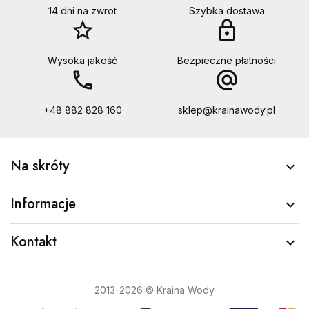
14 dni na zwrot
Szybka dostawa
star_border
lock
Wysoka jakość
Bezpieczne płatności
call
alternate_email
+48 882 828 160
sklep@krainawody.pl
Na skróty

Informacje

Kontakt

2013-2026 © Kraina Wody