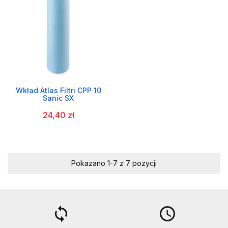
Wkład Atlas Filtri CPP 10
Sanic SX
24,40 zł
Pokazano 1-7 z 7 pozycji
loop
access_time