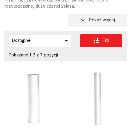
rozpuszczalne, duże cząstki żelaza.
expand_more
Pokaż więcej

tune
Filtr
Dostępne
Pokazano 1-7 z 7 pozycji