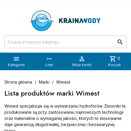


more_horiz

shopping_cart
0
Kategorie
Linki
Moje konto
Koszyk
Strona główna
Marki
Wimest
Lista produktów marki Wimest
Wimest specjalizuje się w wytwarzaniu hydroforów. Zbiorniki te
produkowane są przy zastosowaniu najnowszych technologii
oraz materiałów o wymaganej jakości, których to stosowanie
daje gwarancję długotrwałej, bezpiecznej i bezawaryjnej
pracy.