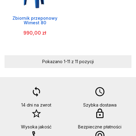
Zbiornik przeponowy
Wimest 80
990,00 zł
Pokazano 1-11 z 11 pozycji
loop
access_time
14 dni na zwrot
Szybka dostawa
star_border
lock
Wysoka jakość
Bezpieczne płatności
call
alternate_email