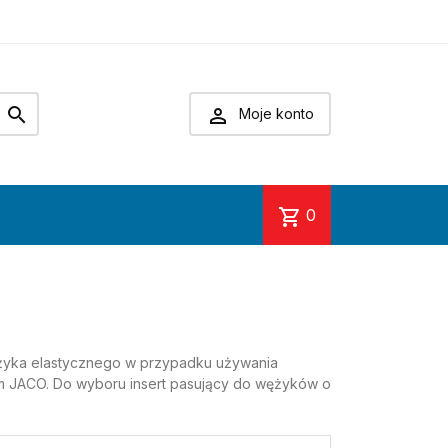


Moje konto
shopping_cart
0
żyka elastycznego w przypadku używania
m JACO. Do wyboru insert pasujący do wężyków o