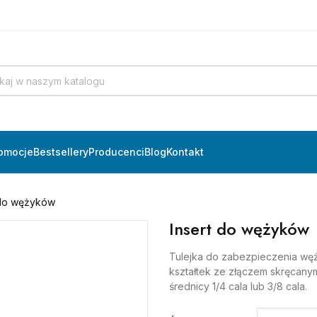
omocje
Bestsellery
Producenci
Blog
Kontakt
 do wężyków
Insert do wężyków
Tulejka do zabezpieczenia wę
kształtek ze złączem skręcany
średnicy 1/4 cala lub 3/8 cala.