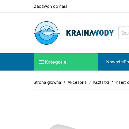
Zadzwoń do nas!
+48 882 828 160
Potrzebujesz pomocy?
Zadzwoń do nas!
+48 882 828 160

Kategorie
Nowości
Pr
Strona główna
Akcesoria
Kształtki
Insert