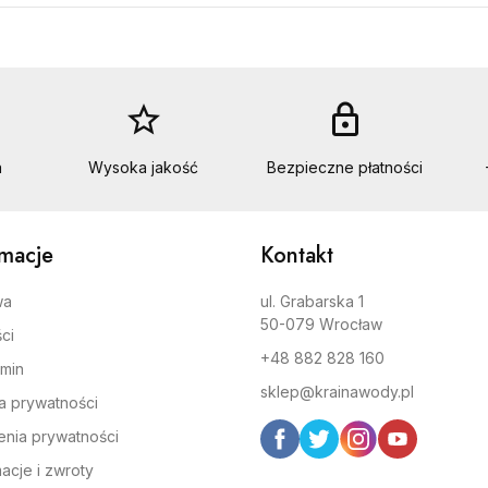
star_border
lock
a
Wysoka jakość
Bezpieczne płatności
rmacje
Kontakt
wa
ul. Grabarska 1
50-079 Wrocław
ci
+48 882 828 160
min
sklep@krainawody.pl
ka prywatności
enia prywatności
acje i zwroty