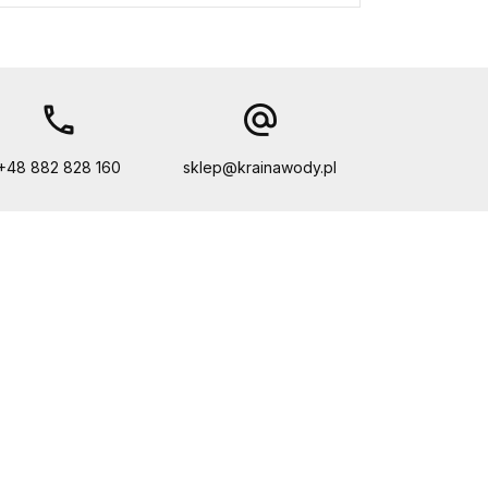
call
alternate_email
+48 882 828 160
sklep@krainawody.pl