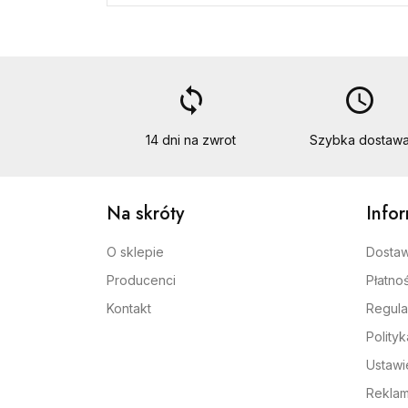
loop
access_time
14 dni na zwrot
Szybka dostaw
Na skróty
Info
O sklepie
Dosta
Producenci
Płatnoś
Kontakt
Regula
Polity
Ustawi
Reklam