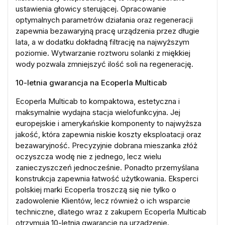
ustawienia głowicy sterującej. Opracowanie
optymalnych parametrów działania oraz regeneracji
zapewnia bezawaryjną pracę urządzenia przez długie
lata, a w dodatku dokładną filtrację na najwyższym
poziomie. Wytwarzanie roztworu solanki z miękkiej
wody pozwala zmniejszyć ilość soli na regenerację.
10-letnia gwarancja na Ecoperla Multicab
Ecoperla Multicab to kompaktowa, estetyczna i
maksymalnie wydajna stacja wielofunkcyjna. Jej
europejskie i amerykańskie komponenty to najwyższa
jakość, która zapewnia niskie koszty eksploatacji oraz
bezawaryjność. Precyzyjnie dobrana mieszanka złóż
oczyszcza wodę nie z jednego, lecz wielu
zanieczyszczeń jednocześnie. Ponadto przemyślana
konstrukcja zapewnia łatwość użytkowania. Eksperci
polskiej marki Ecoperla troszczą się nie tylko o
zadowolenie Klientów, lecz również o ich wsparcie
techniczne, dlatego wraz z zakupem Ecoperla Multicab
otrzymują 10-letnią gwarancję na urządzenie.