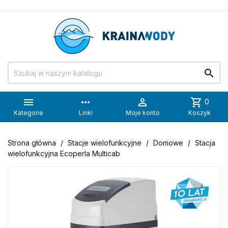


more_horiz

shopping_cart
0
Kategorie
Linki
Moje konto
Koszyk
Strona główna
Stacje wielofunkcyjne
Domowe
Stacja
wielofunkcyjna Ecoperla Multicab