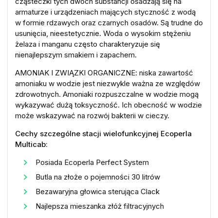
cząsteczki tych dwóch substancji osadzają się na
armaturze i urządzeniach mających styczność z wodą
w formie rdzawych oraz czarnych osadów. Są trudne do
usunięcia, nieestetycznie. Woda o wysokim stężeniu
żelaza i manganu często charakteryzuje się
nienajlepszym smakiem i zapachem.
AMONIAK I ZWIĄZKI ORGANICZNE: niska zawartość
amoniaku w wodzie jest niezwykle ważna ze względów
zdrowotnych. Amoniaki rozpuszczalne w wodzie mogą
wykazywać dużą toksyczność. Ich obecność w wodzie
może wskazywać na rozwój bakterii w cieczy.
Cechy szczególne stacji wielofunkcyjnej Ecoperla
Multicab:
Posiada Ecoperla Perfect System
Butla na złoże o pojemności 30 litrów
Bezawaryjna głowica sterująca Clack
Najlepsza mieszanka złóż filtracyjnych