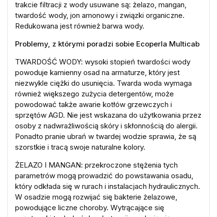
trakcie filtracji z wody usuwane są: żelazo, mangan,
twardość wody, jon amonowy i związki organiczne.
Redukowana jest również barwa wody.
Problemy, z którymi poradzi sobie Ecoperla Multicab
TWARDOŚĆ WODY: wysoki stopień twardości wody
powoduje kamienny osad na armaturze, który jest
niezwykle ciężki do usunięcia. Twarda woda wymaga
również większego zużycia detergentów, może
powodować także awarie kotłów grzewczych i
sprzętów AGD. Nie jest wskazana do użytkowania przez
osoby z nadwrażliwością skóry i skłonnością do alergii.
Ponadto pranie ubrań w twardej wodzie sprawia, że są
szorstkie i tracą swoje naturalne kolory.
ŻELAZO I MANGAN: przekroczone stężenia tych
parametrów mogą prowadzić do powstawania osadu,
który odkłada się w rurach i instalacjach hydraulicznych.
W osadzie mogą rozwijać się bakterie żelazowe,
powodujące liczne choroby. Wytrącające się