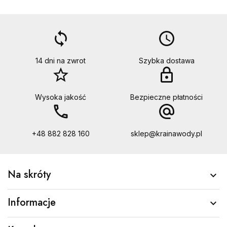
loop
access_time
14 dni na zwrot
Szybka dostawa
star_border
lock
Wysoka jakość
Bezpieczne płatności
call
alternate_email
+48 882 828 160
sklep@krainawody.pl
Na skróty

Informacje
