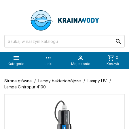


more_horiz

shopping_cart
0
Kategorie
Linki
Moje konto
Koszyk
Strona główna
Lampy bakteriobójcze
Lampy UV
Lampa Cintropur 4100