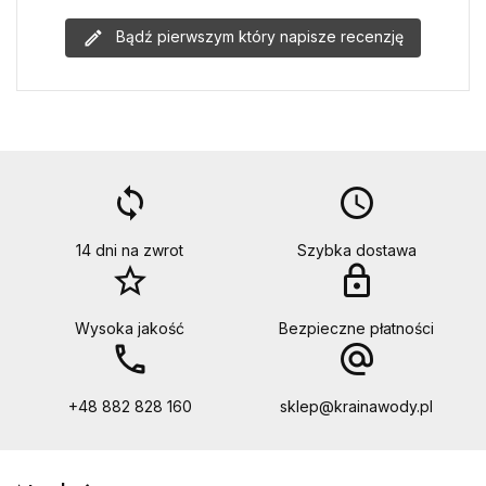
Bądź pierwszym który napisze recenzję
loop
access_time
14 dni na zwrot
Szybka dostawa
star_border
lock
Wysoka jakość
Bezpieczne płatności
call
alternate_email
+48 882 828 160
sklep@krainawody.pl