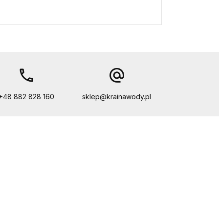
call
alternate_email
+48 882 828 160
sklep@krainawody.pl