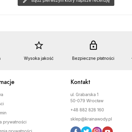
Bądź pierwszym który napisze recenzję
star_border
lock
a
Wysoka jakość
Bezpieczne płatności
rmacje
Kontakt
wa
ul. Grabarska 1
50-079 Wrocław
ci
+48 882 828 160
min
sklep@krainawody.pl
ka prywatności
enia prywatności