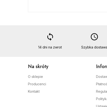
loop
access_time
14 dni na zwrot
Szybka dostaw
Na skróty
Info
O sklepie
Dosta
Producenci
Płatnoś
Kontakt
Regula
Polity
Ustawi