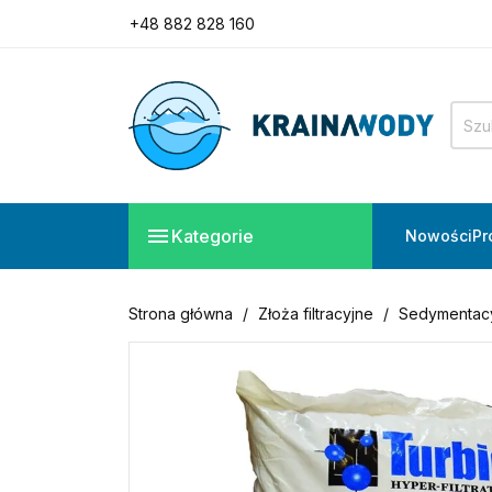
+48 882 828 160
Potrzebujesz pomocy?
Zadzwoń do nas!
+48 882 828 160

Kategorie
Nowości
Pr
Strona główna
Złoża filtracyjne
Sedymentac