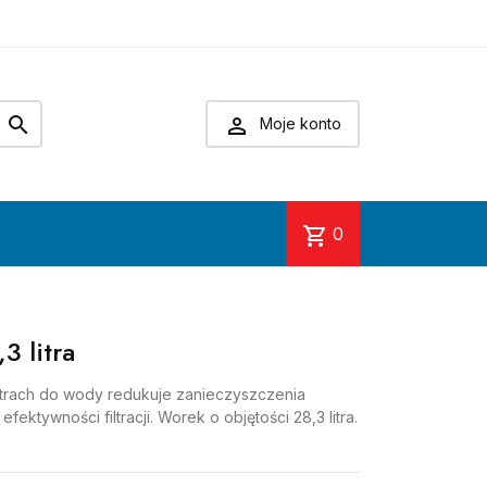


Moje konto
shopping_cart
0
3 litra
ltrach do wody redukuje zanieczyszczenia
ektywności filtracji. Worek o objętości 28,3 litra.