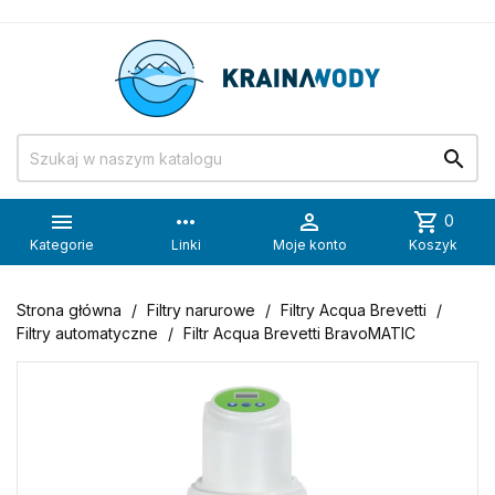


more_horiz

shopping_cart
0
Kategorie
Linki
Moje konto
Koszyk
Strona główna
Filtry narurowe
Filtry Acqua Brevetti
Filtry automatyczne
Filtr Acqua Brevetti BravoMATIC