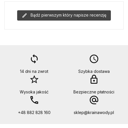
Bądź pierwszym który napisze recenzję
loop
access_time
14 dni na zwrot
Szybka dostawa
star_border
lock
Wysoka jakość
Bezpieczne płatności
call
alternate_email
+48 882 828 160
sklep@krainawody.pl