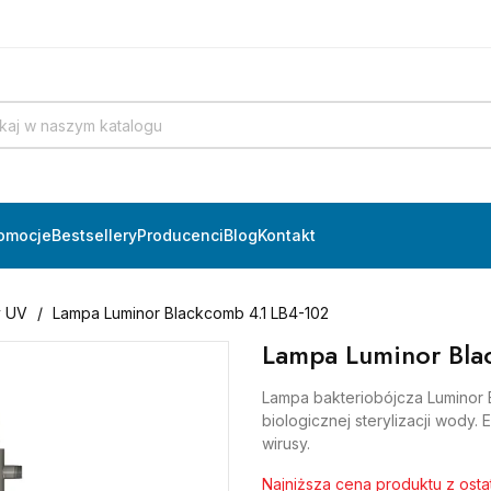
omocje
Bestsellery
Producenci
Blog
Kontakt
 UV
Lampa Luminor Blackcomb 4.1 LB4-102
Lampa Luminor Bla
Lampa bakteriobójcza Luminor 
biologicznej sterylizacji wody. 
wirusy.
Najniższa cena produktu z ost