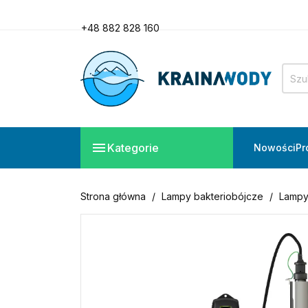
+48 882 828 160
Potrzebujesz pomocy?
Zadzwoń do nas!
+48 882 828 160

Kategorie
Nowości
Pr
Strona główna
Lampy bakteriobójcze
Lampy