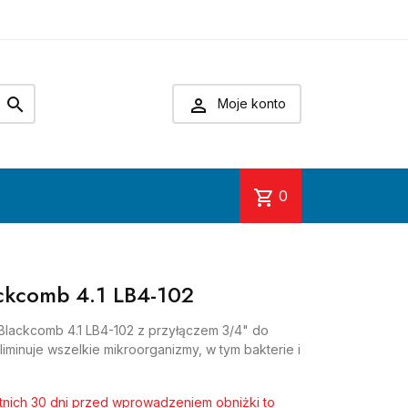


Moje konto
shopping_cart
0
ckcomb 4.1 LB4-102
Blackcomb 4.1 LB4-102 z przyłączem 3/4" do
Eliminuje wszelkie mikroorganizmy, w tym bakterie i
atnich 30 dni przed wprowadzeniem obniżki to