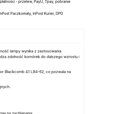
łatności - przelew, PayU, Tpay, pobranie
nPost Paczkomaty, InPost Kurier, DPD
czność lampy wynika z zastosowania
edza zdolność komórek do dalszego wzrostu i
r Blackcomb 4.1 LB4-62, co pozwala na
jnych.
nej na zachlapania