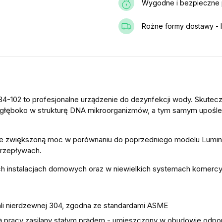
Wygodne i bezpieczne p
Rożne formy dostawy - I
B4-102 to profesjonalne urządzenie do dezynfekcji wody. Skute
ka głęboko w strukturę DNA mikroorganizmów, a tym samym upośl
je zwiększoną moc w porównaniu do poprzedniego modelu Lumino
przepływach.
ch instalacjach domowych oraz w niewielkich systemach komercy
li nierdzewnej 304, zgodna ze standardami ASME
 pracy zasilany stałym prądem - umieszczony w obudowie odpor