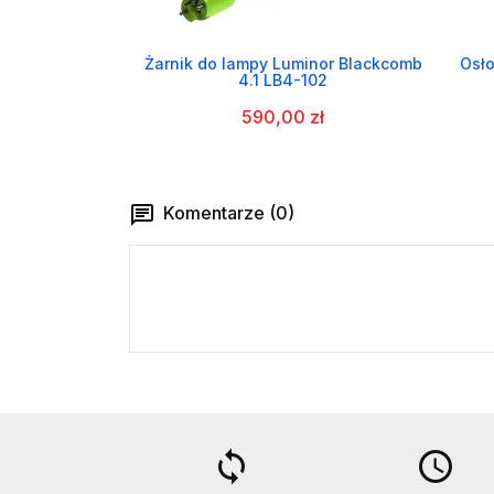
Żarnik do lampy Luminor Blackcomb
Osło
4.1 LB4-102
590,00 zł
Komentarze (0)
loop
access_time