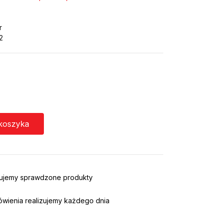
r
2
koszyka
rujemy sprawdzone produkty
ówienia realizujemy każdego dnia