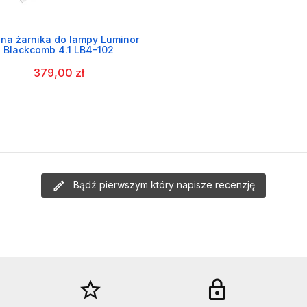
na żarnika do lampy Luminor
Blackcomb 4.1 LB4-102
379,00 zł
Bądź pierwszym który napisze recenzję
star_border
lock