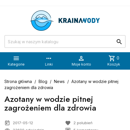


more_horiz

shopping_cart
0
Kategorie
Linki
Moje konto
Koszyk
Strona główna
Blog
News
Azotany w wodzie pitnej
zagrożeniem dla zdrowia
Azotany w wodzie pitnej
zagrożeniem dla zdrowia
today
favorite
2017-05-12
2
polubień