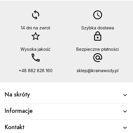
loop
access_time
14 dni na zwrot
Szybka dostawa
star_border
lock
Wysoka jakość
Bezpieczne płatności
call
alternate_email
+48 882 828 160
sklep@krainawody.pl
Na skróty

Informacje

Kontakt
