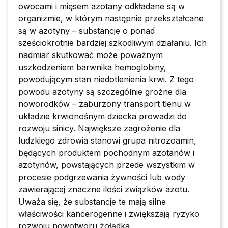
owocami i mięsem azotany odkładane są w
organizmie, w którym następnie przekształcane
są w azotyny – substancje o ponad
sześciokrotnie bardziej szkodliwym działaniu. Ich
nadmiar skutkować może poważnym
uszkodzeniem barwnika hemoglobiny,
powodującym stan niedotlenienia krwi. Z tego
powodu azotyny są szczególnie groźne dla
noworodków – zaburzony transport tlenu w
układzie krwionośnym dziecka prowadzi do
rozwoju sinicy. Największe zagrożenie dla
ludzkiego zdrowia stanowi grupa nitrozoamin,
będących produktem pochodnym azotanów i
azotynów, powstających przede wszystkim w
procesie podgrzewania żywności lub wody
zawierającej znaczne ilości związków azotu.
Uważa się, że substancje te mają silne
właściwości kancerogenne i zwiększają ryzyko
rozwoju nowotworu żołądka.