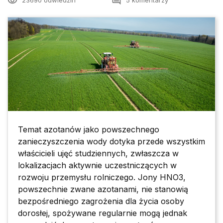
remove_red_eye
comment
23690 odwiedzin
5 komentarzy
Temat azotanów jako powszechnego
zanieczyszczenia wody dotyka przede wszystkim
właścicieli ujęć studziennych, zwłaszcza w
lokalizacjach aktywnie uczestniczących w
rozwoju przemysłu rolniczego. Jony HNO3,
powszechnie zwane azotanami, nie stanowią
bezpośredniego zagrożenia dla życia osoby
dorosłej, spożywane regularnie mogą jednak