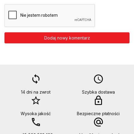
Dodaj nowy komentarz
loop
access_time
14 dni na zwrot
Szybka dostawa
star_border
lock
Wysoka jakość
Bezpieczne płatności
call
alternate_email