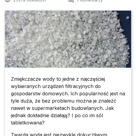
remove_red_eye
comment
23378 odwiedzin
7 komentarzy
Zmiękczacze wody to jedne z najczęściej
wybieranych urządzeń filtracyjnych do
gospodarstw domowych. Ich popularność jest na
tyle duża, że bez problemu można je znaleźć
nawet w supermarketach budowlanych. Jak
jednak dokładnie działają? I po co im sól
tabletkowana?
Twarda woda jest niezwykle dokuczliwym