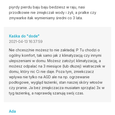
piyrdy pierdu baju baju bedziesz w raju, nasi
przodkowie nie zmiękczali wody i żyli, a pralke czy
zmywarke itak wymieniamy średni co 3 lata.
Kaśka do "dode"
2021-04-13 16:37:59
Nie chcesz/nie możesz to nie zakładaj :P Tu chodzi o
ogólny komfort, tak samo jak z klimatyzacją czy innymi
ulepszeniami w domu. Możesz założyć klimatyzację, a
możesz odpalać na 3 miesiące (lub dłuzej) wiatraczek w
domu, który nic Ci nie daje. Poza tym, zmiekczacz
wplywa nie tylko na AGD ale na np. ogrzewanie
podłogowe, wygląd łazienki, stan naszej skóry włosów
czy pranie. Ja bez zmiękczacza musiałam sprzątać 3x w
tyg łazienkę, a naprawdę szanuję swój czas.
Ada