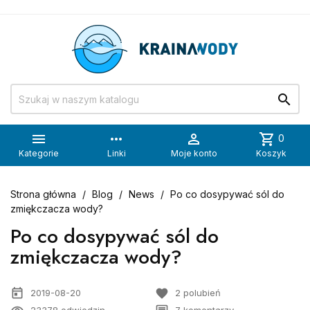


more_horiz

shopping_cart
0
Kategorie
Linki
Moje konto
Koszyk
Strona główna
Blog
News
Po co dosypywać sól do
zmiękczacza wody?
Po co dosypywać sól do
zmiękczacza wody?
today
favorite
2019-08-20
2
polubień